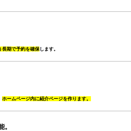
う長期で予約を確保
します。
）
ホームページ内に紹介ページを作ります。
能。