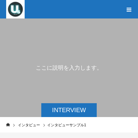
こ
こ
に
説
明
を
入
力
し
ま
す
。
INTERVIEW
インタビュー
インタビューサンプル1