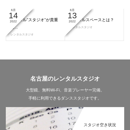
6月
6月
14
13
レンタル”スタジオ”が貴重
レンタルスペースとは？
2022
2022
な...
レンタルスタジオ
レンタルスタジオ
名古屋のレンタルスタジオ
大型鏡、無料Wi-Fi、音楽プレーヤー完備。
手軽に利用できるダンススタジオです。
スタジオ空き状況