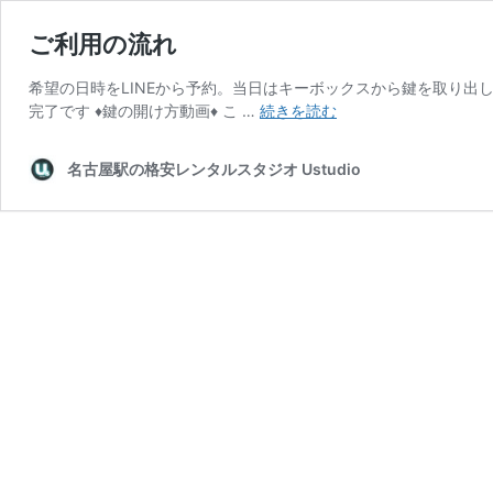
ご利用の流れ
希望の日時をLINEから予約。当日はキーボックスから鍵を取り出
ご
完了です ♦︎鍵の開け方動画♦︎ こ …
続きを読む
利
用
名古屋駅の格安レンタルスタジオ Ustudio
の
流
れ